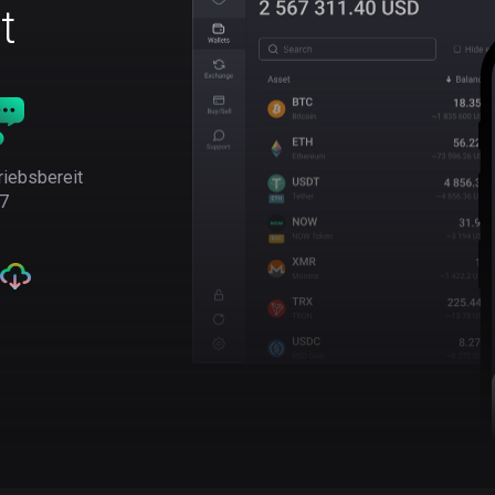
t
riebsbereit
7