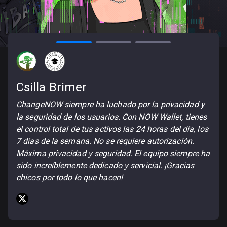
Csilla Brimer
Cassio Gusson
$SHIB Knight
ChangeNOW siempre ha luchado por la privacidad y
Uso NOW Wallet todos los días para transferir y
Comprar criptomonedas con fiat, staking, sección de
la seguridad de los usuarios. Con NOW Wallet, tienes
recibir mis activos. Es simple y fácil de usar, además
wallet para NFTs y soporte en vivo por chat son
el control total de tus activos las 24 horas del día, los
de ser segura. Como tengo que moverme entre
algunas de las funciones exclusivas de NOW Wallet.
7 días de la semana. No se requiere autorización.
diferentes países, NOW Wallet me ayuda a tener
Los entusiastas de las criptomonedas lo adorarán.
Máxima privacidad y seguridad. El equipo siempre ha
siempre mis fondos conmigo de manera rápida y
sido increíblemente dedicado y servicial. ¡Gracias
fácil. No estoy restringido por limitaciones de IP ni
chicos por todo lo que hacen!
por procesos burocráticos de KYC.