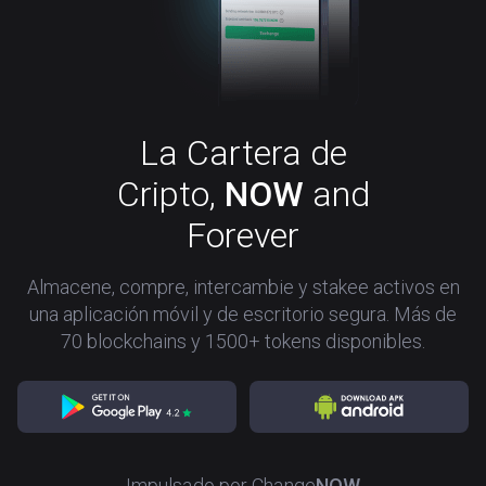
La Cartera de
Cripto
,
NOW
and
Forever
Almacene, compre, intercambie y stakee activos en
una aplicación móvil y de escritorio segura. Más de
70 blockchains y 1500+ tokens disponibles.
Impulsado por
Change
NOW