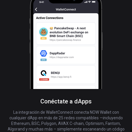
Conéctate a dApps
La integración de WalletConnect conecta NOW Wallet con
cualquier dApp en más de 25 redes compatibles —incluyendo
Ethereum, BSC, Polygon, AVAX C-chain, Optimism, Fantom,
Algorand y muchas más – simplemente escaneando un código