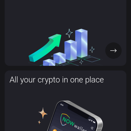
sınırlama getirmiyoruz. Bizimle staking yaparken kendi
sağlayıcınızı seçebilir ve istediğiniz zaman redelegate
edebilirsiniz. Bu kadar kolay.
UYGULAMAYI EDİN
All your crypto in one place
All your crypto in one place
Kripto keyfini yaşamak için artık birden fazla hizmet
arasında geçiş yapmanıza gerek yok. Tüm varlıklarınız
tek bir uygulamada tutulur. Alışveriş, takas, satış ve XTZ
staking — hepsi NOW Wallet ile.