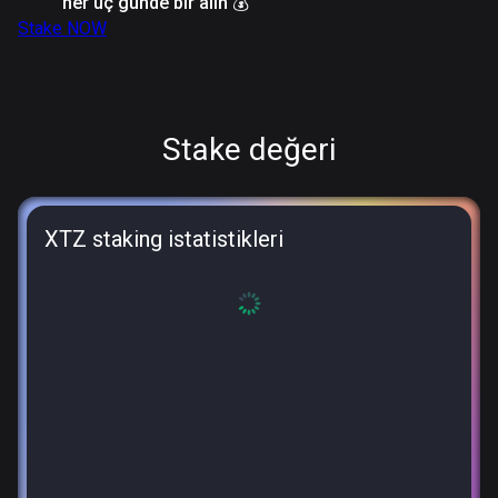
her üç günde bir alın
💰
Stake NOW
Stake değeri
XTZ staking istatistikleri