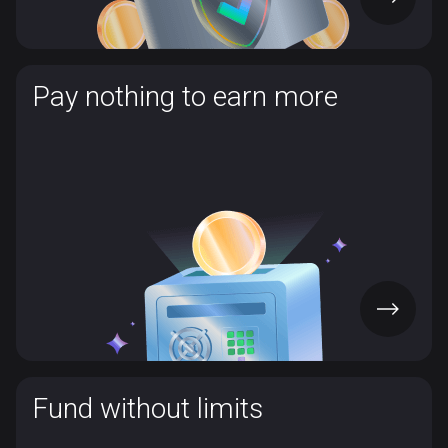
Pay nothing to earn more
Pay nothing to earn more
Hizmetlerimiz herkes için ücretsizdir. Tüm özelliklere
erişmek için ekstra ödeme yapmanız gerekmez ve gizli
ücret yoktur. Staking XTZ için ihtiyacınız olan her şey
ücretsiz olarak sunulmaktadır.
UYGULAMAYI EDİN
Fund without limits
Fund without limits
XTZ staking ve kazanç konusunda size herhangi bir