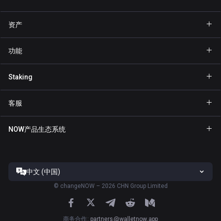
资产
钱包 Bitcoin
功能
钱包 Ethereum
Explore
Staking
钱包 Binance Coin
GasFree
Staking BNB
钱包 Tether
客服
隐私发送
Staking NOW
钱包 Solana
合作伙伴专区
NFT
NOW产品生态系统
Staking TRX
钱包 USD Coin
帮助中心
NOW Nodes
Staking ATOM
钱包 Cardano
联系我们
NOW Payments
Staking SOL
钱包 Ripple
中文 (中国)
服务条款
ChangeNOW官网
Staking XTZ
全部钱包
©
changeNOW – 2026 CHN Group Limited
隐私政策
NOW Tracker官网
Staking ADA
风险披露
ChangeNOW应用
商务合作
:
partners@walletnow.app