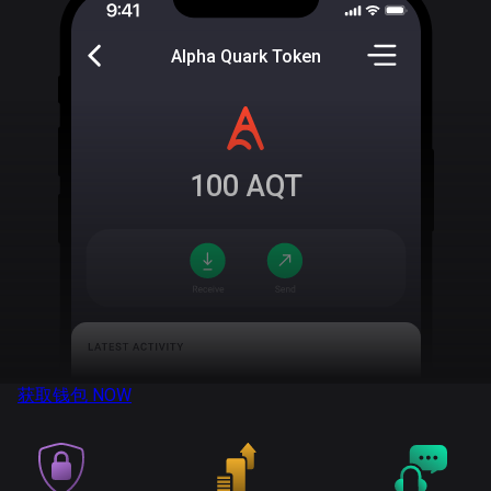
Alpha Quark Token
100
AQT
获取钱包
NOW