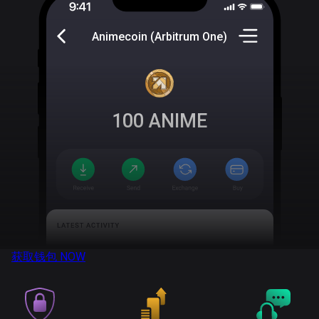
Animecoin (Arbitrum One)
100
ANIME
获取钱包
NOW