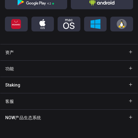
资产
钱包 Bitcoin
功能
钱包 Ethereum
Explore
Staking
钱包 Binance Coin
GasFree
Staking BNB
钱包 Tether
客服
隐私发送
Staking NOW
钱包 Solana
合作伙伴专区
NFT
NOW产品生态系统
Staking TRX
钱包 USD Coin
帮助中心
NOW Nodes
Staking ATOM
钱包 Cardano
联系我们