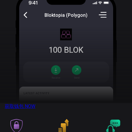
Bloktopia (Polygon)
100
BLOK
获取钱包
NOW