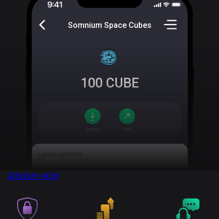
Somnium Space Cubes
100
CUBE
获取钱包
NOW