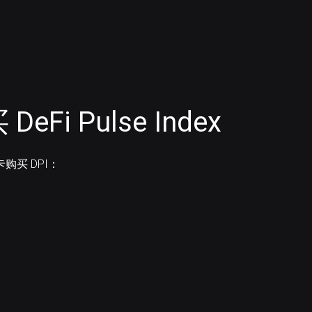
i Pulse Index
卡购买 DPI：
。