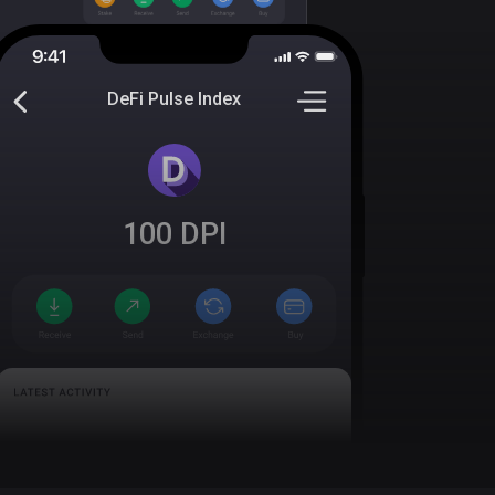
DeFi Pulse Index
100
DPI