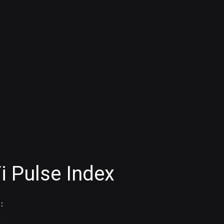
Pulse Index
I：