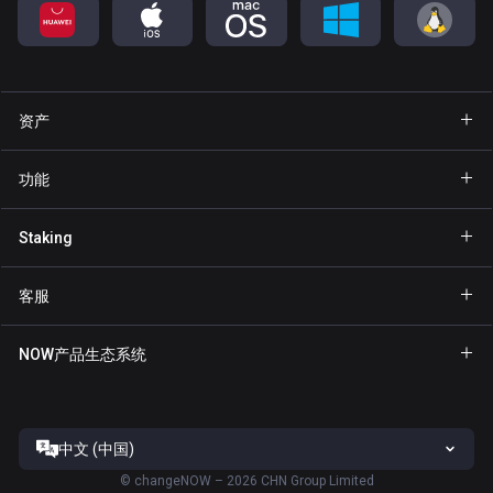
资产
钱包 Bitcoin
功能
钱包 Ethereum
Explore
Staking
钱包 Binance Coin
GasFree
Staking BNB
钱包 Tether
客服
隐私发送
Staking NOW
钱包 Solana
合作伙伴专区
NFT
NOW产品生态系统
Staking TRX
钱包 USD Coin
帮助中心
NOW Nodes
Staking ATOM
钱包 Cardano
联系我们
NOW Payments
Staking SOL
钱包 Ripple
中文 (中国)
服务条款
ChangeNOW官网
Staking XTZ
全部钱包
©
changeNOW – 2026 CHN Group Limited