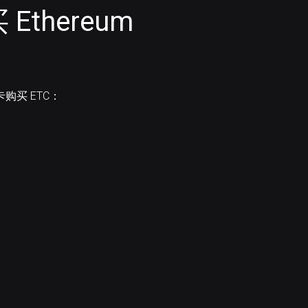
thereum
卡购买 ETC：
。