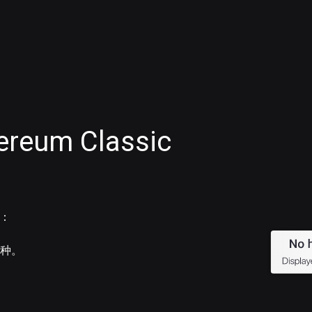
eum Classic
C：
币种。