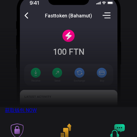
Fasttoken (Bahamut)
100
FTN
获取钱包
NOW