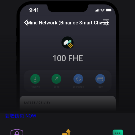
Mind Network (Binance Smart Chain)
100
FHE
获取钱包
NOW