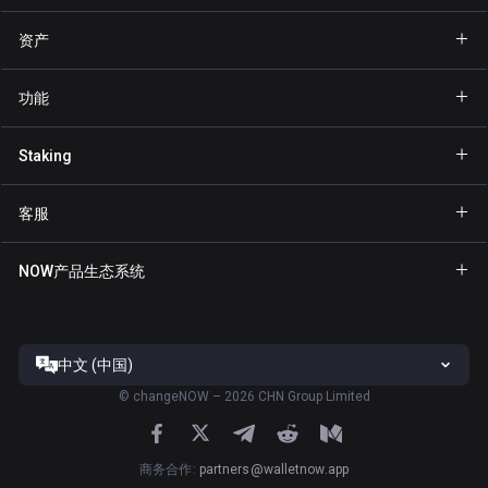
资产
钱包 Bitcoin
功能
钱包 Ethereum
Explore
Staking
钱包 Binance Coin
GasFree
Staking BNB
钱包 Tether
客服
隐私发送
Staking NOW
钱包 Solana
合作伙伴专区
NFT
NOW产品生态系统
Staking TRX
钱包 USD Coin
帮助中心
NOW Nodes
Staking ATOM
钱包 Cardano
联系我们
NOW Payments
Staking SOL
钱包 Ripple
中文 (中国)
服务条款
ChangeNOW官网
Staking XTZ
全部钱包
©
changeNOW – 2026 CHN Group Limited
隐私政策
NOW Tracker官网
Staking ADA
风险披露
ChangeNOW应用
商务合作
:
partners@walletnow.app