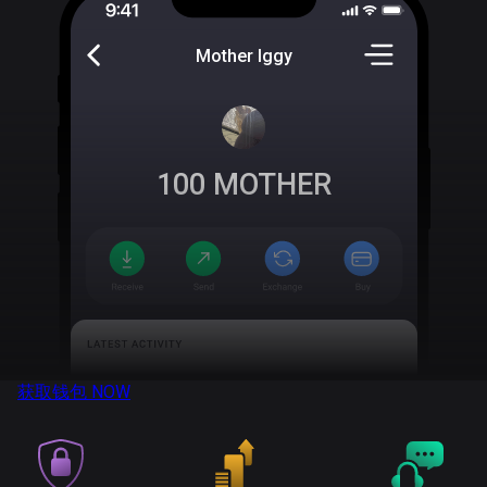
Mother Iggy
100
MOTHER
获取钱包
NOW