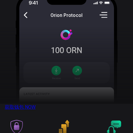
Orion Protocol
100
ORN
获取钱包
NOW