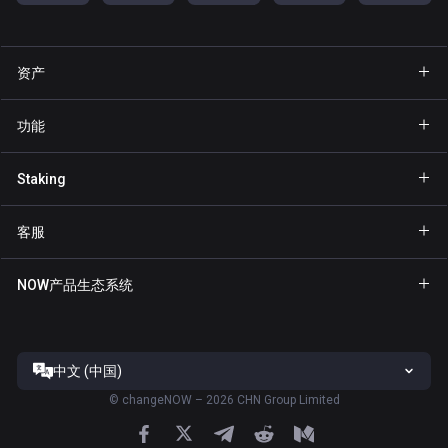
资产
钱包 Bitcoin
功能
钱包 Ethereum
Explore
Staking
钱包 Binance Coin
GasFree
Staking BNB
钱包 Tether
客服
隐私发送
Staking NOW
钱包 Solana
合作伙伴专区
NFT
NOW产品生态系统
Staking TRX
钱包 USD Coin
帮助中心
NOW Nodes
Staking ATOM
钱包 Cardano
联系我们
NOW Payments
Staking SOL
钱包 Ripple
中文 (中国)
服务条款
ChangeNOW官网
Staking XTZ
全部钱包
©
changeNOW – 2026 CHN Group Limited
隐私政策
NOW Tracker官网
Staking ADA