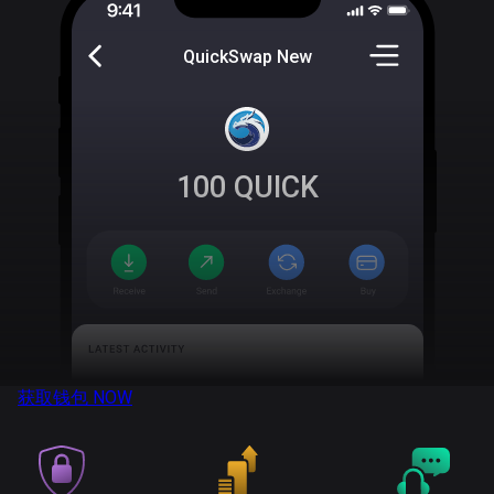
QuickSwap New
100
QUICK
获取钱包
NOW