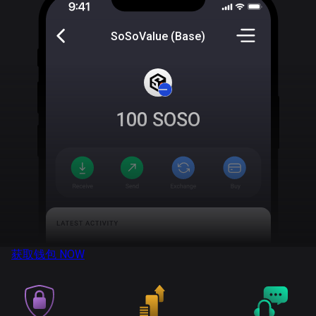
SoSoValue (Base)
100
SOSO
获取钱包
NOW