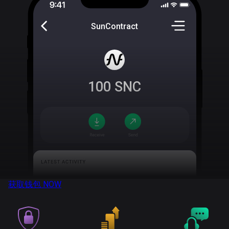
SunContract
100
SNC
获取钱包
NOW