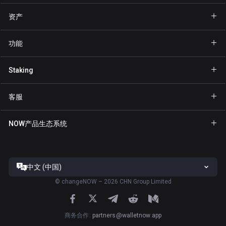
资产
钱包 Bitcoin
功能
钱包 Ethereum
Explore
Staking
钱包 Binance Coin
GasFree
Staking BNB
钱包 Tether
客服
隐私发送
Staking NOW
钱包 Solana
合作伙伴专区
NFT
NOW产品生态系统
Staking TRX
钱包 USD Coin
帮助中心
NOW Nodes
Staking ATOM
钱包 Cardano
联系我们
NOW Payments
Staking SOL
钱包 Ripple
中文 (中国)
服务条款
ChangeNOW官网
Staking XTZ
全部钱包
©
changeNOW – 2026 CHN Group Limited
隐私政策
NOW Tracker官网
Staking ADA
风险披露
ChangeNOW应用
商务合作
:
partners@walletnow.app