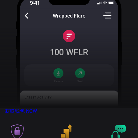
Wrapped Flare
100
WFLR
获取钱包
NOW