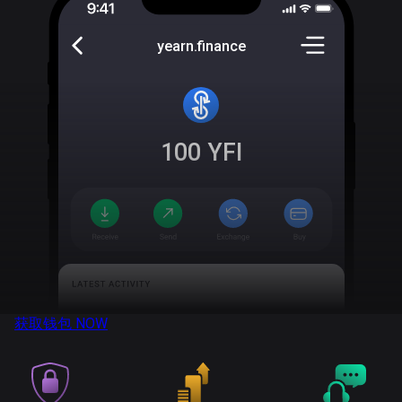
yearn.finance
100
YFI
获取钱包
NOW