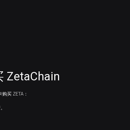
etaChain
卡购买 ZETA：
产。