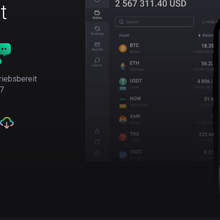
t
riebsbereit
7