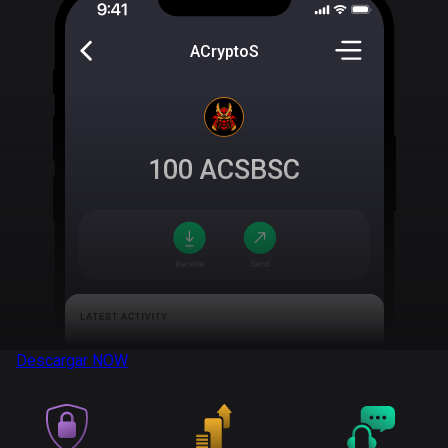
ACryptoS
100
ACSBSC
Descargar
NOW