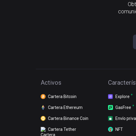
Obt
comunid
Activos
Caracterís
Cartera Bitcoin
Explore
Cartera Ethereum
GasFree
Cartera Binance Coin
Envío priv
Cartera Tether
NFT