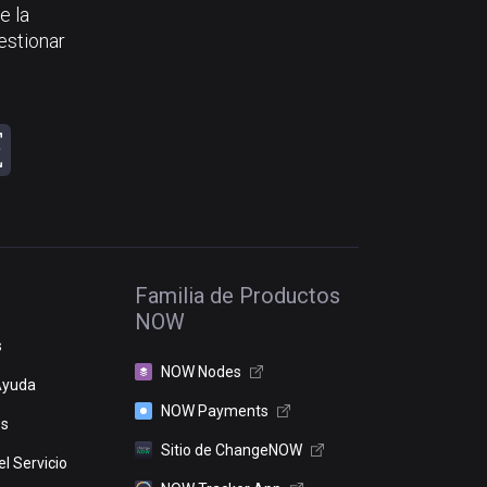
e la
estionar
Familia de Productos
NOW
s
NOW Nodes
Ayuda
NOW Payments
os
Sitio de ChangeNOW
l Servicio