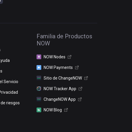
Familia de Productos
NOW
s
NOW Nodes
Ayuda
NOW Payments
os
Sitio de ChangeNOW
l Servicio
NOW Tracker App
Privacidad
ChangeNOW App
 de riesgos
NOW Blog