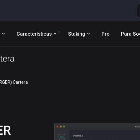
s
Características
Staking
Pro
Para So
tera
URGER) Cartera
ER