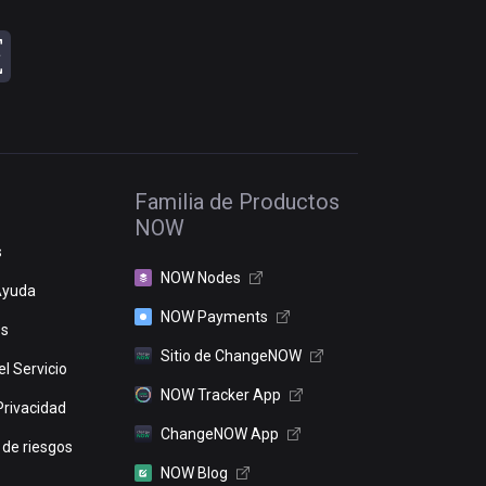
Familia de Productos
NOW
s
NOW Nodes
Ayuda
NOW Payments
os
Sitio de ChangeNOW
l Servicio
NOW Tracker App
Privacidad
ChangeNOW App
 de riesgos
NOW Blog