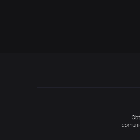
Obt
comunid