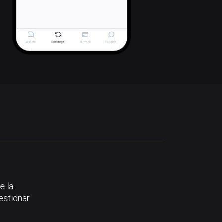
e la
estionar