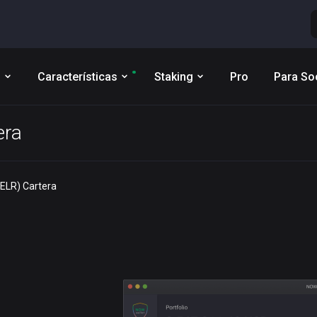
s
Características
Staking
Pro
Para So
era
CELR) Cartera