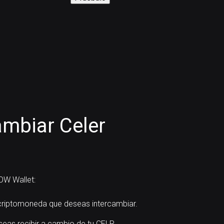
mbiar Celer
OW Wallet:
riptomoneda que deseas intercambiar.
seas recibir a cambio de tu CELR.