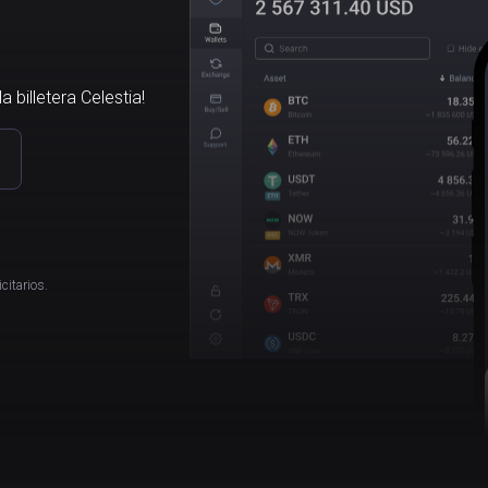
 billetera Celestia!
citarios.