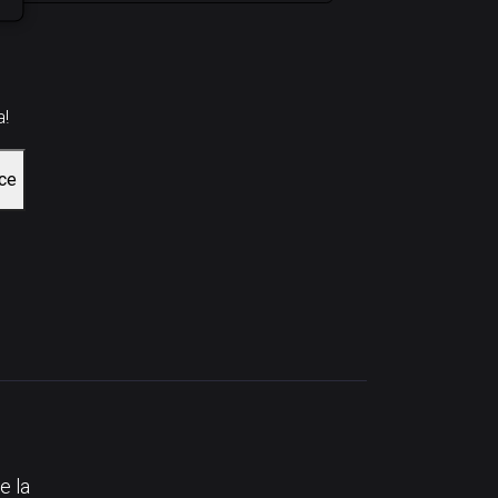
a!
ce
e la