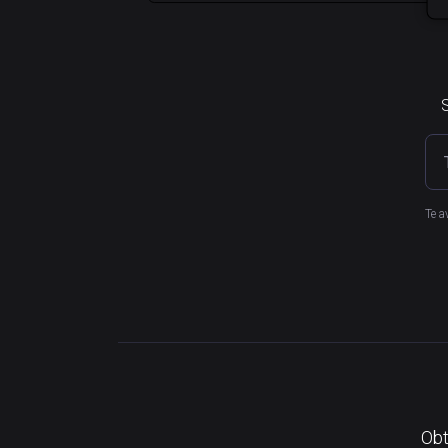
S
Te a
Obt