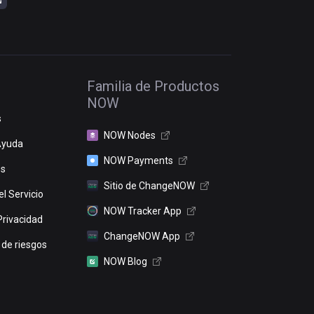
Familia de Productos
NOW
s
NOW Nodes
Ayuda
NOW Payments
os
Sitio de ChangeNOW
l Servicio
NOW Tracker App
Privacidad
ChangeNOW App
 de riesgos
NOW Blog