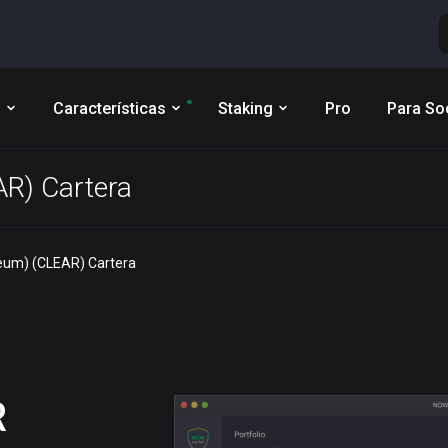
s
Características
Staking
Pro
Para So
AR) Cartera
reum) (CLEAR) Cartera
R