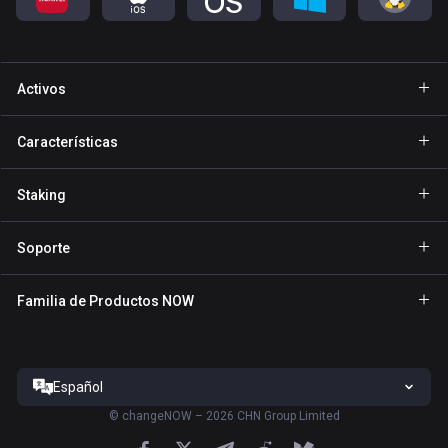
Activos
Cartera Bitcoin
Características
Cartera Ethereum
Explore
Staking
Cartera Binance Coin
GasFree
Staking de BNB
Cartera Tether
Soporte
Envío privado
Staking de NOW
Cartera Solana
Para Socios
NFT
Familia de Productos NOW
Staking de TRX
Cartera USD Coin
Centro de Ayuda
NOW Nodes
Staking de ATOM
Cartera Cardano
Contáctanos
NOW Payments
Staking de SOL
Cartera Ripple
Español
Términos del Servicio
Sitio de ChangeNOW
Staking de XTZ
Todas las carteras
©
changeNOW – 2026 CHN Group Limited
Política de Privacidad
NOW Tracker App
Staking de ADA