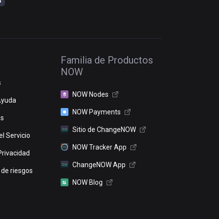
Familia de Productos
NOW
s
NOW Nodes
Ayuda
NOW Payments
os
Sitio de ChangeNOW
l Servicio
NOW Tracker App
Privacidad
ChangeNOW App
 de riesgos
NOW Blog