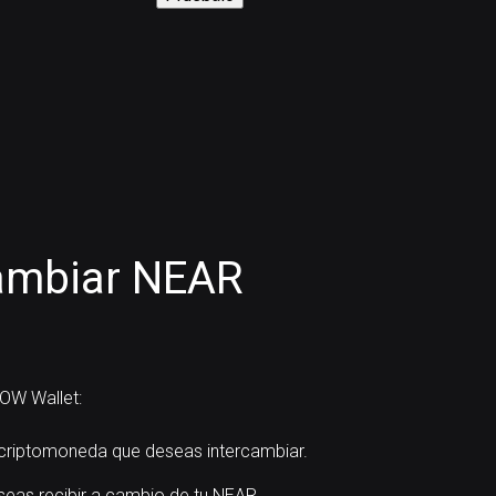
ambiar NEAR
OW Wallet:
riptomoneda que deseas intercambiar.
seas recibir a cambio de tu NEAR.