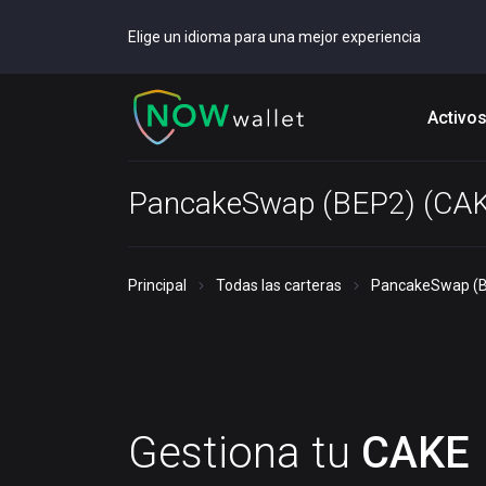
Elige un idioma para una mejor experiencia
Activo
PancakeSwap (BEP2) (CAK
Principal
Todas las carteras
PancakeSwap (B
Gestiona tu
CAKE