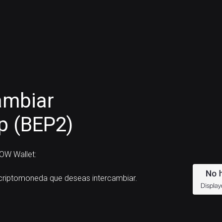
ambiar
 (BEP2)
OW Wallet:
riptomoneda que deseas intercambiar.