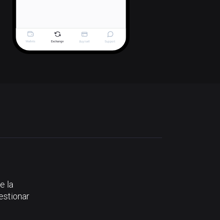
e la
estionar