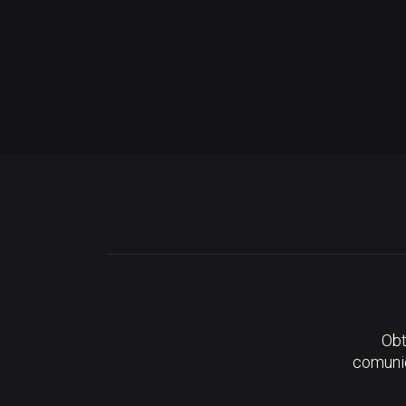
Obt
comunid