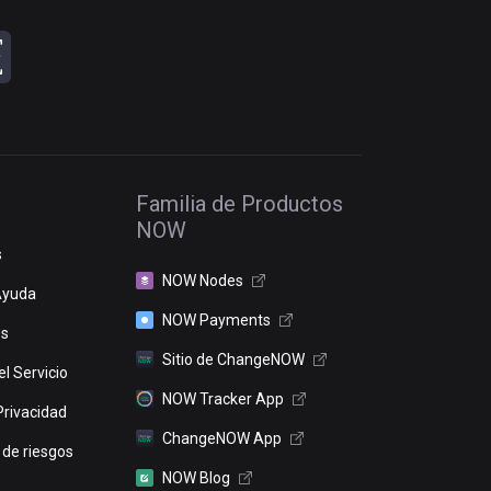
Familia de Productos
NOW
s
NOW Nodes
Ayuda
NOW Payments
os
Sitio de ChangeNOW
l Servicio
NOW Tracker App
Privacidad
ChangeNOW App
 de riesgos
NOW Blog