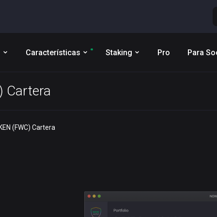
s
Características
Staking
Pro
Para So
 Cartera
EN (FWC) Cartera