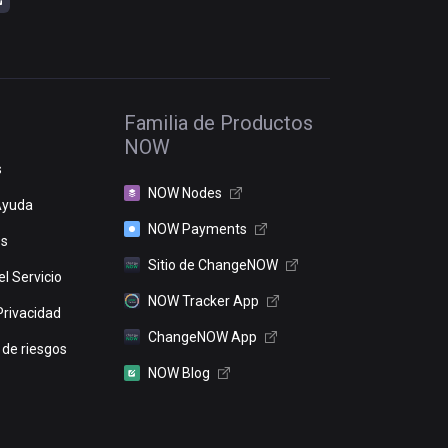
Familia de Productos
NOW
s
NOW Nodes
Ayuda
NOW Payments
os
Sitio de ChangeNOW
l Servicio
NOW Tracker App
Privacidad
ChangeNOW App
 de riesgos
NOW Blog