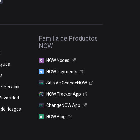
Familia de Productos
NOW
s
NOW Nodes
Ayuda
NOW Payments
os
Sitio de ChangeNOW
l Servicio
NOW Tracker App
Privacidad
ChangeNOW App
 de riesgos
NOW Blog