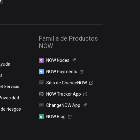
Familia de Productos
NOW
s
NOW Nodes
Ayuda
NOW Payments
os
Sitio de ChangeNOW
l Servicio
NOW Tracker App
Privacidad
ChangeNOW App
 de riesgos
NOW Blog