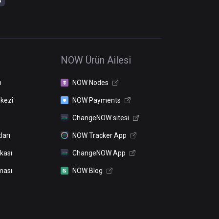
NOW Ürün Ailesi
n
NOW Nodes
kezi
NOW Payments
ChangeNOW sitesi
ları
NOW Tracker App
ikası
ChangeNOW App
ması
NOW Blog