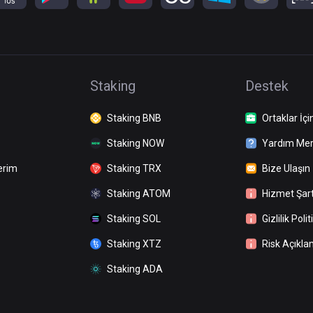
Staking
Destek
Staking BNB
Ortaklar İçi
Staking NOW
Yardım Mer
erim
Staking TRX
Bize Ulaşın
Staking ATOM
Hizmet Şart
Staking SOL
Gizlilik Polit
Staking XTZ
Risk Açıkla
Staking ADA