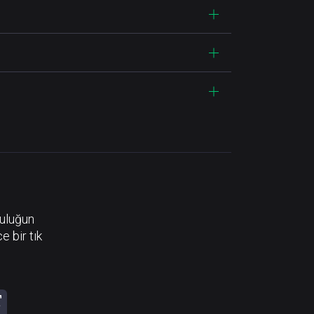
luluğun
e bir tık