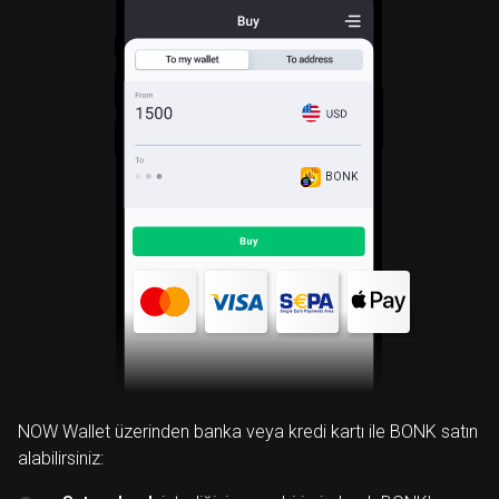
BONK
NOW Wallet üzerinden banka veya kredi kartı ile BONK satın
alabilirsiniz: