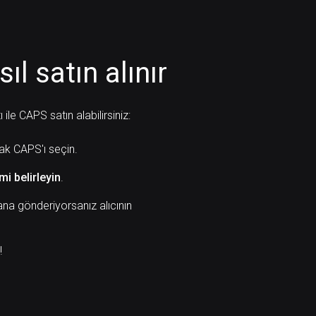
ıl satın alınır
le CAPS satın alabilirsiniz:
rak CAPS'ı seçin.
imi belirleyin
.
na gönderiyorsanız alıcının
!