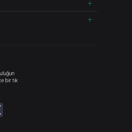
luluğun
e bir tık