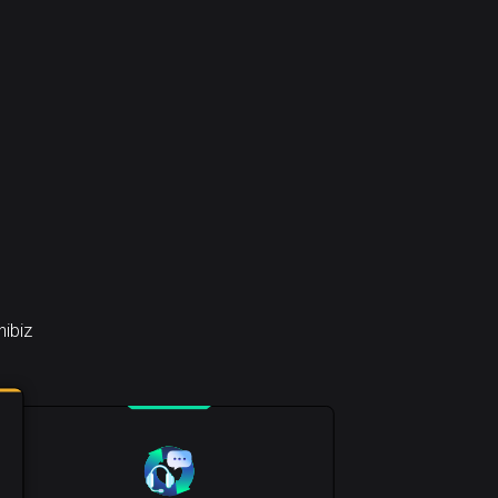
hibiz