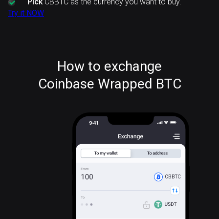
Pick
CBBTC as the currency you want to buy.
Try it NOW
How to exchange
Coinbase Wrapped BTC
CBBTC