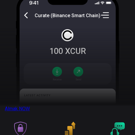
Curate (Binance Smart Chain)
100
XCUR
Almak
NOW