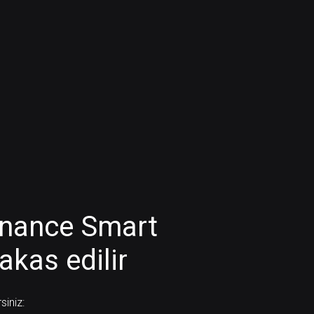
inance Smart
akas edilir
siniz: