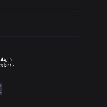
luluğun
e bir tık