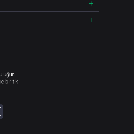
luluğun
e bir tık