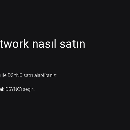
etwork nasıl satın
le DSYNC satın alabilirsiniz:
rak DSYNC'ı seçin.