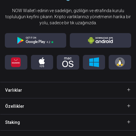
NOW Wallet’ı edinin ve sadeliğin, gizliliğin ve etrafında kurulu
topluluğun keyfini çıkarın. Kripto varlıklarınızı yönetmenin harika bir
yolu, sadece bir tık uzağınızda.
Varlıklar
Cüzdan Bitcoin
Özellikler
Cüzdan Ethereum
Explore
Staking
Cüzdan Binance Coin
GasFree
Staking BNB
Cüzdan Tether