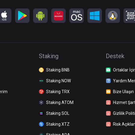
Staking
Destek
Staking BNB
Ortaklar İçi
Staking NOW
Yardım Mer
erim
Staking TRX
Bize Ulaşın
Staking ATOM
Hizmet Şart
Staking SOL
Gizlilik Polit
Staking XTZ
Risk Açıkla