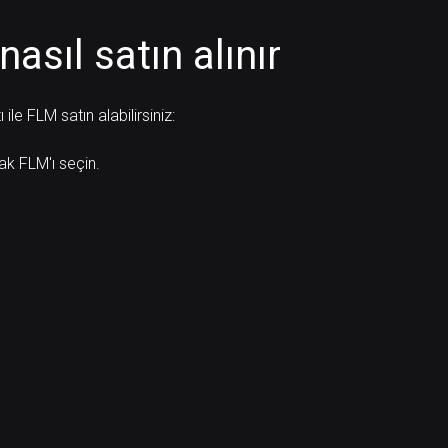
nasıl satın alınır
le FLM satın alabilirsiniz:
rak FLM'ı seçin.