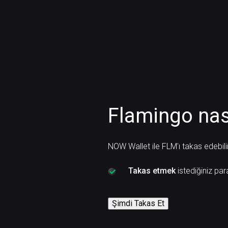
Flamingo nası
NOW Wallet ile FLM'ı takas edebilir
Takas etmek
istediğiniz par
Şimdi Takas Et