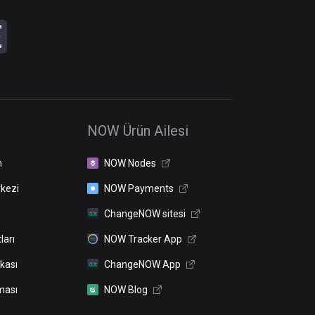
NOW Ürün Ailesi
n
NOW Nodes
kezi
NOW Payments
ChangeNOW sitesi
ları
NOW Tracker App
ikası
ChangeNOW App
ması
NOW Blog