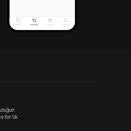
luluğun
e bir tık