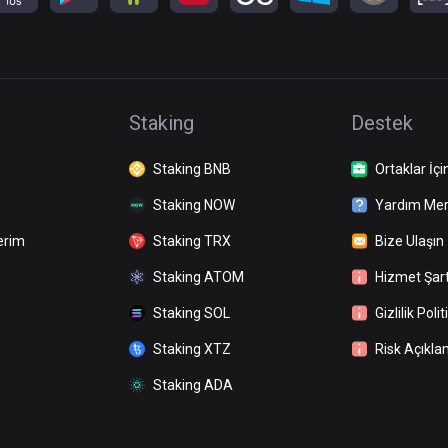
Staking
Destek
Staking BNB
Ortaklar İçi
Staking NOW
Yardım Mer
erim
Staking TRX
Bize Ulaşın
Staking ATOM
Hizmet Şart
Staking SOL
Gizlilik Polit
Staking XTZ
Risk Açıkla
Staking ADA