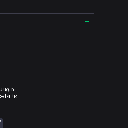
luluğun
e bir tık