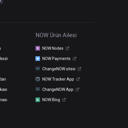
NOW Ürün Ailesi
n
NOW Nodes
kezi
NOW Payments
ChangeNOW sitesi
ları
NOW Tracker App
ikası
ChangeNOW App
ması
NOW Blog